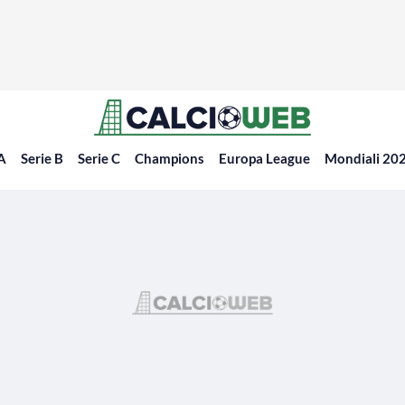
 A
Serie B
Serie C
Champions
Europa League
Mondiali 20