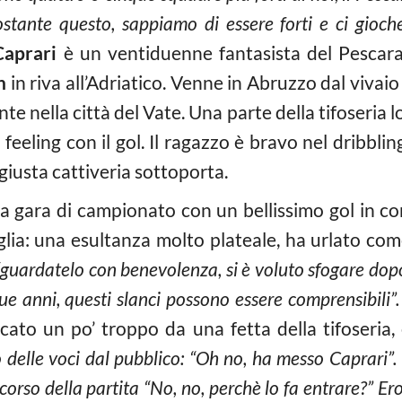
tante questo, sappiamo di essere forti e ci gioch
Caprari
è un ventiduenne fantasista del Pescara
n
in riva all’Adriatico. Venne in Abruzzo dal vivai
nte nella città del Vate. Una parte della tifoseria l
feeling con il gol. Il ragazzo è bravo nel dribbling,
giusta cattiveria sottoporta.
na gara di campionato con un bellissimo gol in con
maglia: una esultanza molto plateale, ha urlato co
guardatelo con benevolenza, si è voluto sfogare dopo 
ue anni, questi slanci possono essere comprensibili”
icato un po’ troppo da una fetta della tifoseria,
delle voci dal pubblico: “Oh no, ha messo Caprari”.
rso della partita “No, no, perchè lo fa entrare?” Ero