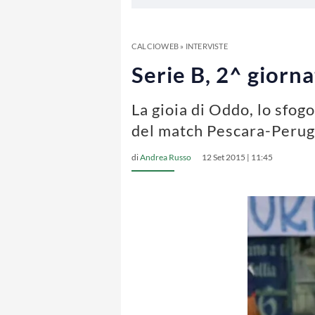
CALCIOWEB
»
INTERVISTE
Serie B, 2^ giorna
La gioia di Oddo, lo sfogo
del match Pescara-Perug
di
Andrea Russo
12 Set 2015 | 11:45