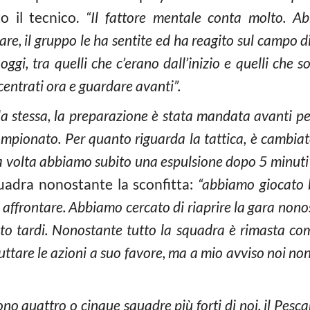
 il tecnico.
“Il fattore mentale conta molto. Ab
are, il gruppo le ha sentite ed ha reagito sul campo di
ggi, tra quelli che c’erano dall’inizio e quelli che s
ntrati ora e guardare avanti”.
la stessa, la preparazione è stata mandata avanti pe
mpionato. Per quanto riguarda la tattica, è cambiato
a volta abbiamo subito una espulsione dopo 5 minuti
quadra nonostante la sconfitta:
“abbiamo giocato 
affrontare. Abbiamo cercato di riaprire la gara nonost
ato tardi. Nonostante tutto la squadra è rimasta com
ttare le azioni a suo favore, ma a mio avviso noi non 
sono quattro o cinque squadre più forti di noi, il Pesca