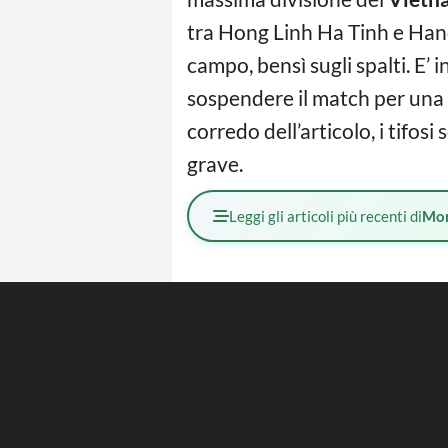
tra Hong Linh Ha Tinh e Hano
campo, bensì sugli spalti. E’ i
sospendere il match per una v
corredo dell’articolo, i tifo
grave.
Leggi gli articoli più recenti di
Mo