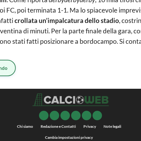
i FC, poi terminata 1-1. Ma lo spiacevole imprevi
nfatti
crollata un’impalcatura dello stadio
, costri
entina di minuti. Per la parte finale della gara, co
si sono stati fatti posizionare a bordocampo. Si con
ndo
Chi siamo
Redazione e Contatti
Privacy
Note legali
Cambia impostazioni privacy