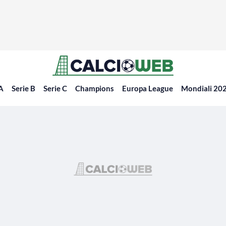
 A
Serie B
Serie C
Champions
Europa League
Mondiali 20