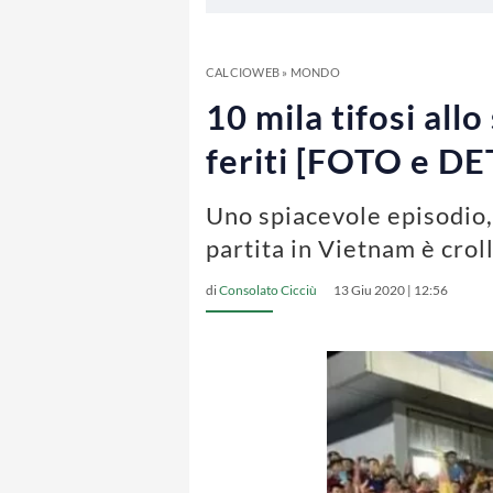
CALCIOWEB
»
MONDO
10 mila tifosi all
feriti [FOTO e D
Uno spiacevole episodio,
partita in Vietnam è crol
di
Consolato Cicciù
13 Giu 2020 | 12:56