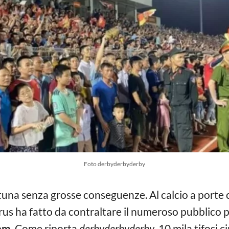
Foto derbyderbyderby
tuna senza grosse conseguenze. Al calcio a porte c
s ha fatto da contraltare il numeroso pubblico pr
am
. Come riporta
derbyderbyderby
, 10 mila tifosi 