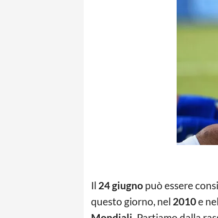
Il
24 giugno
può essere consid
questo giorno, nel
2010
e ne
Mondiali.
Partiamo dalla ras