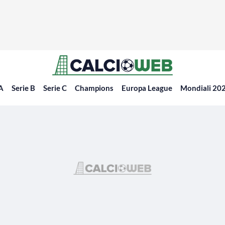
 A
Serie B
Serie C
Champions
Europa League
Mondiali 20