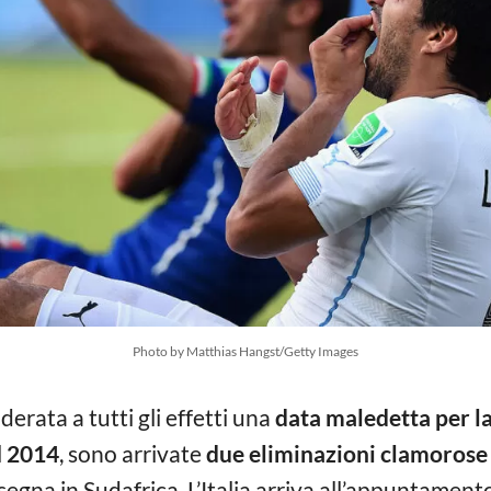
Photo by Matthias Hangst/Getty Images
erata a tutti gli effetti una
data maledetta per la
l
2014
, sono arrivate
due eliminazioni clamorose
segna in Sudafrica. L’Italia arriva all’appuntame