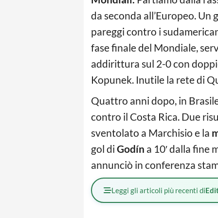
da seconda all’Europeo. Un 
pareggi contro i sudamericani
fase finale del Mondiale, se
addirittura sul 2-0 con doppi
Kopunek. Inutile la rete di Q
Quattro anni dopo, in Brasile,
contro il Costa Rica. Due risul
sventolato a Marchisio e la
m
gol di
Godín
a 10′ dalla fine 
annunciò in conferenza stampa
Leggi gli articoli più recenti di
Edit