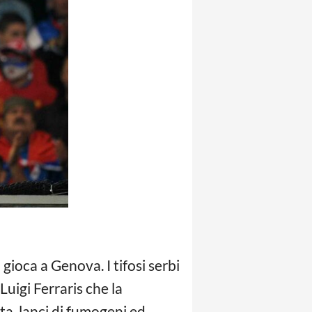
 gioca a Genova. I tifosi serbi
Luigi Ferraris che la
ata, lanci di fumogeni ed