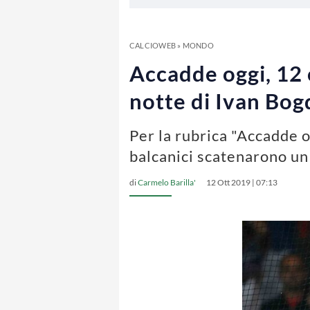
CALCIOWEB
»
MONDO
Accadde oggi, 12 o
notte di Ivan Bo
Per la rubrica "Accadde o
balcanici scatenarono un
di
Carmelo Barilla'
12 Ott 2019 | 07:13