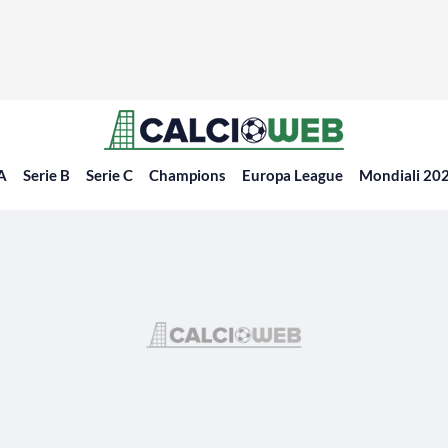
 A
Serie B
Serie C
Champions
Europa League
Mondiali 20