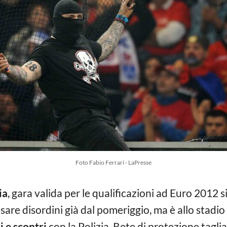
Foto Fabio Ferrari - LaPresse
ia
, gara valida per le qualificazioni ad Euro 2012 si
ausare disordini già dal pomeriggio, ma è allo stadio 
i e scontri
con la Polizia. Rete di protezione tagli