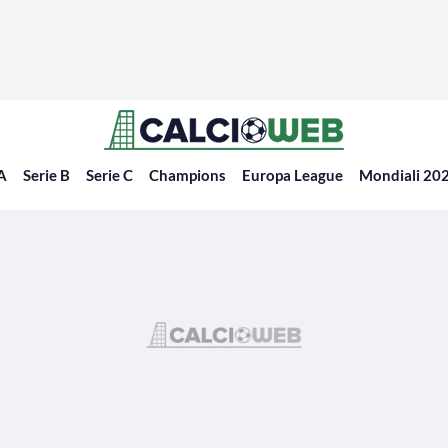
 A
Serie B
Serie C
Champions
Europa League
Mondiali 20