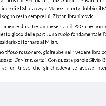
 Gli arrivi di Bertolacci, Luiz Adriano e Bacca n
sione di El Sharaawy e Menez in forte dubbio, il M
il sogno resta sempre lui: Zlatan Ibrahimovic.
ottamente da oltre un mese con il PSG che non 
uesto gioco delle parti, una ruolo fondamentale l’
esiderio di tornare al Milan.
o tifoso rossonero, gioirebbe nel rivedere Ibra c
vedese:
“Se viene, certo”.
Con questa parole Silvio Be
o ad un tifoso che gli chiedeva se avesse inte