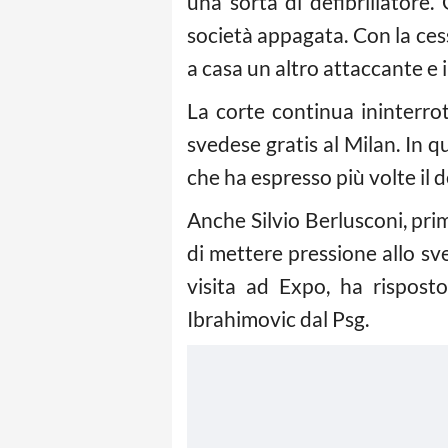
una sorta di defibrillatore.
società appagata. Con la ces
a casa un altro attaccante e 
La corte continua ininterr
svedese gratis al Milan. In q
che ha espresso più volte il d
Anche Silvio Berlusconi, prim
di mettere pressione allo s
visita ad Expo, ha rispost
Ibrahimovic dal Psg.