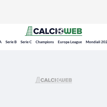
 A
Serie B
Serie C
Champions
Europa League
Mondiali 20