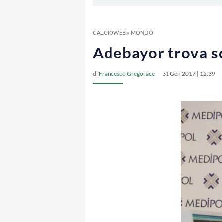
CALCIOWEB
»
MONDO
Adebayor trova sq
di
Francesco Gregorace
31 Gen 2017 | 12:39