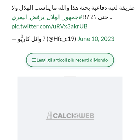
طريقة لعبه دفاعية بحتة هذا والله ما يناسب الهلال ولا
#جمهور_الهلال_يرفض_اليغري
حتى ١٪ ?!!
..
pic.twitter.com/uRVx3akrUB
— وائل كاريُّو ? (@Hfc_c19)
June 10, 2023
Leggi gli articoli più recenti di
Mondo