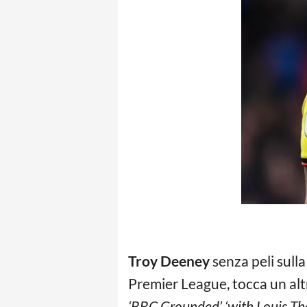
Troy Deeney
senza peli sulla
Premier League, tocca un a
‘BBC Grounded’ ‘with Louis Th