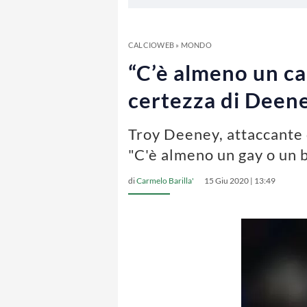
CALCIOWEB
»
MONDO
“C’è almeno un cal
certezza di Deen
Troy Deeney, attaccante d
"C'è almeno un gay o un 
di
Carmelo Barilla'
15 Giu 2020 | 13:49