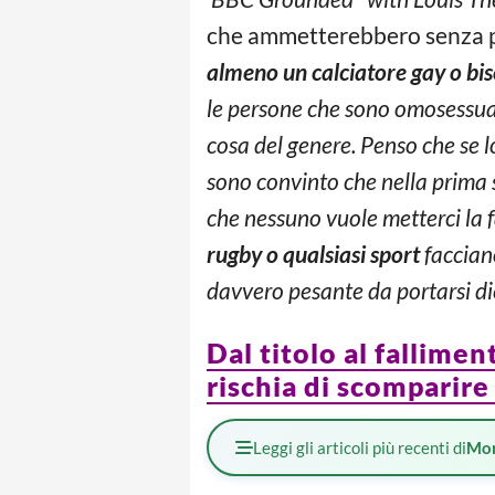
che ammetterebbero senza pr
almeno un calciatore gay o bis
le persone che sono omosessua
cosa del genere. Penso che se l
sono convinto che nella prima 
che nessuno vuole metterci la 
rugby o qualsiasi sport
facciano
davvero pesante da portarsi die
Dal titolo al fallime
rischia di scomparir
Leggi gli articoli più recenti di
Mo