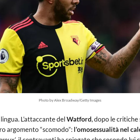
Photo by Alex Broadway/Getty Images
 lingua. L’attaccante del
Watford
, dopo le critiche
ltro argomento “scomodo”:
l’omosessualità nel cal
eroux’
, il centravanti ha spiegato che secondo lui 