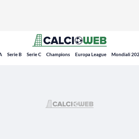
 A
Serie B
Serie C
Champions
Europa League
Mondiali 20