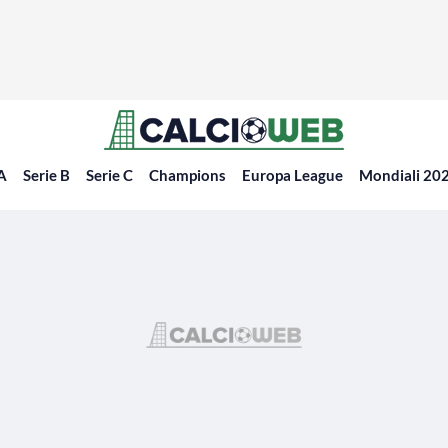
 A
Serie B
Serie C
Champions
Europa League
Mondiali 20