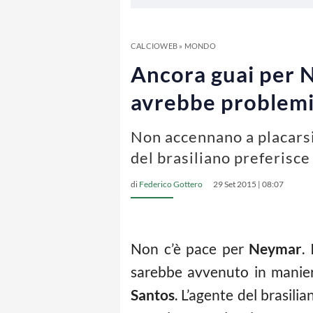
CALCIOWEB
»
MONDO
Ancora guai per N
avrebbe problemi
Non accennano a placarsi
del brasiliano preferisce
di
Federico Gottero
29 Set 2015 | 08:07
Non c’è pace per
Neymar
.
sarebbe avvenuto in manier
Santos
. L’agente del brasilia