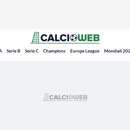
 A
Serie B
Serie C
Champions
Europa League
Mondiali 20