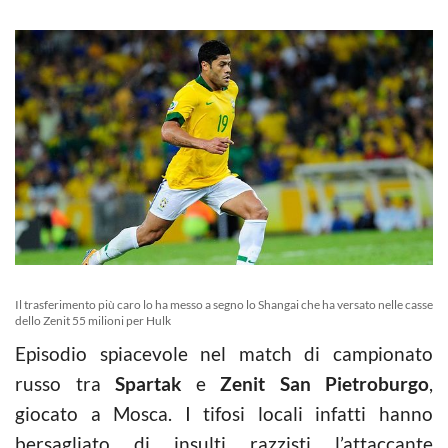
Il trasferimento più caro lo ha messo a segno lo Shangai che ha versato nelle casse
dello Zenit 55 milioni per Hulk
Episodio spiacevole nel match di campionato
russo tra
Spartak
e
Zenit San Pietroburgo
,
giocato a Mosca. I tifosi locali infatti hanno
bersagliato di insulti razzisti l’attaccante