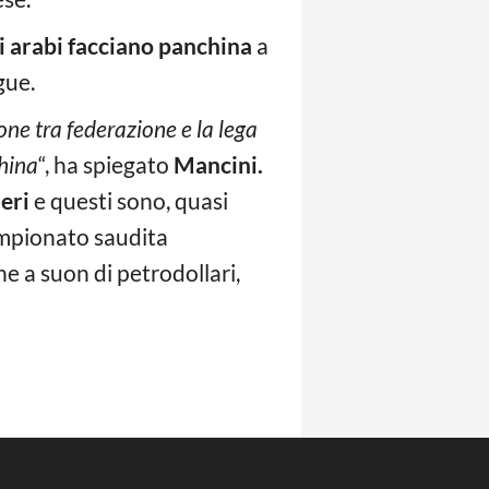
ri arabi facciano panchina
a
gue.
ne tra federazione e la lega
china
“, ha spiegato
Mancini.
eri
e questi sono, quasi
campionato saudita
e a suon di petrodollari,