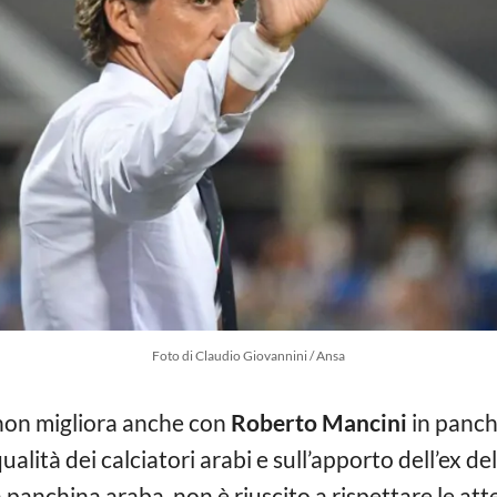
Foto di Claudio Giovannini / Ansa
on migliora anche con
Roberto Mancini
in panchi
ualità dei calciatori arabi e sull’apporto dell’ex de
panchina araba, non è riuscito a rispettare le att