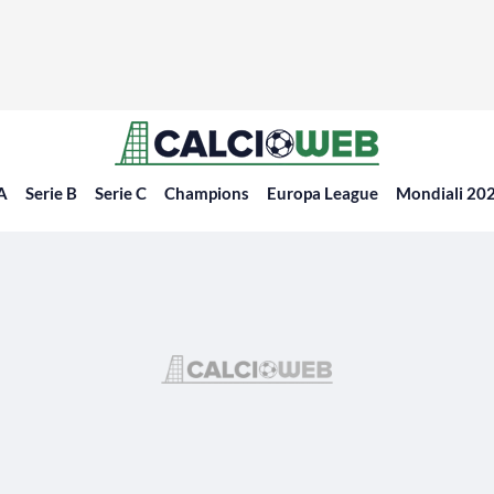
 A
Serie B
Serie C
Champions
Europa League
Mondiali 20