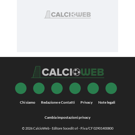
Chi siamo
Redazione e Contatti
Privacy
Note legali
Cambia impostazioni privacy
© 2026
CalcioWeb
- Editore Socedit srl - P.iva/CF 02901400800