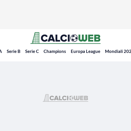
 A
Serie B
Serie C
Champions
Europa League
Mondiali 20