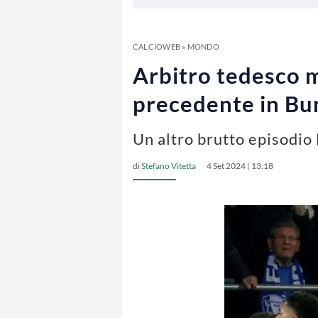
CALCIOWEB
»
MONDO
Arbitro tedesco m
precedente in Bu
Un altro brutto episodio 
di
Stefano Vitetta
4 Set 2024 | 13:18