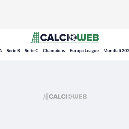
 A
Serie B
Serie C
Champions
Europa League
Mondiali 20