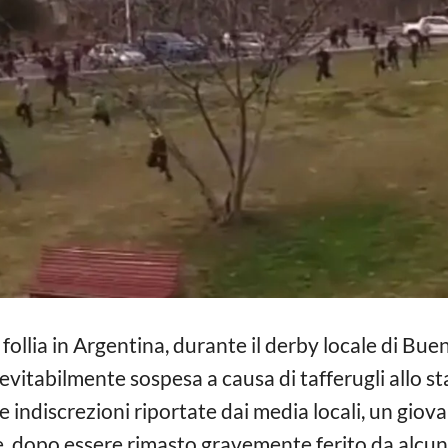
follia in Argentina, durante il derby locale di Bue
inevitabilmente sospesa a causa di tafferugli allo
 indiscrezioni riportate dai media locali, un giov
te, dopo essere rimasto gravemente ferito da alcun