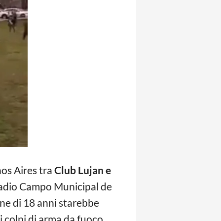
nos Aires tra
Club Lujan e
 stadio Campo Municipal de
ane di 18 anni starebbe
i colpi di arma da fuoco.