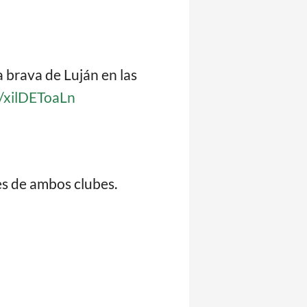
a brava de Luján en las
m/xilDEToaLn
es de ambos clubes.