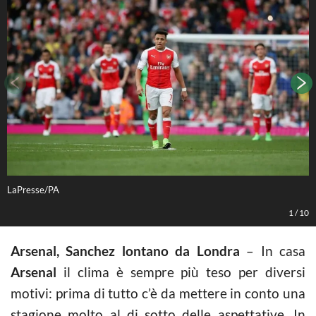
LaPresse/PA
L
1
/
10
Arsenal, Sanchez lontano da Londra
– In casa
Arsenal
il clima è sempre più teso per diversi
motivi: prima di tutto c’è da mettere in conto una
stagione molto al di sotto delle aspettative. In