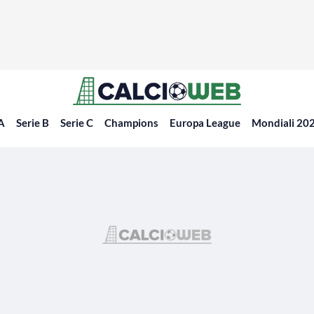
 A
Serie B
Serie C
Champions
Europa League
Mondiali 20