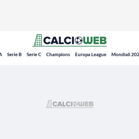
 A
Serie B
Serie C
Champions
Europa League
Mondiali 20