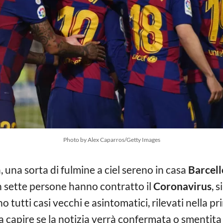
Photo by Alex Caparros/Getty Images
, una sorta di fulmine a ciel sereno in casa
Barcel
ben sette persone hanno contratto il
Coronavirus
, 
o tutti casi vecchi e asintomatici, rilevati nella pr
 capire se la notizia verrà confermata o smentita 