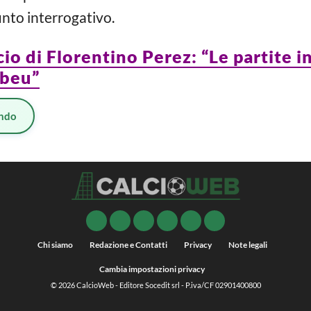
nto interrogativo.
io di Florentino Perez: “Le partite in
abeu”
ndo
Chi siamo
Redazione e Contatti
Privacy
Note legali
Cambia impostazioni privacy
© 2026
CalcioWeb
- Editore Socedit srl - P.iva/CF 02901400800