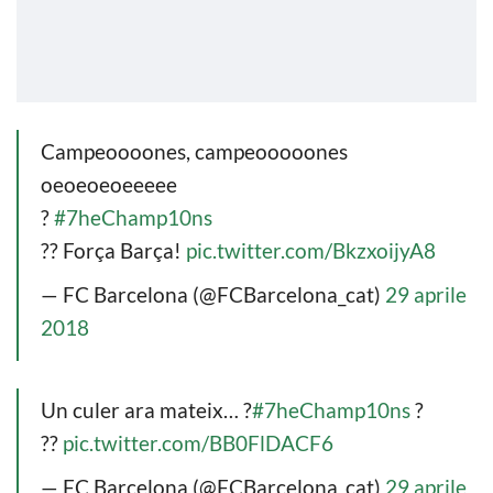
Campeoooones, campeooooones
oeoeoeoeeeee
?
#7heChamp10ns
?? Força Barça!
pic.twitter.com/BkzxoijyA8
— FC Barcelona (@FCBarcelona_cat)
29 aprile
2018
Un culer ara mateix… ?
#7heChamp10ns
?
??
pic.twitter.com/BB0FlDACF6
— FC Barcelona (@FCBarcelona_cat)
29 aprile