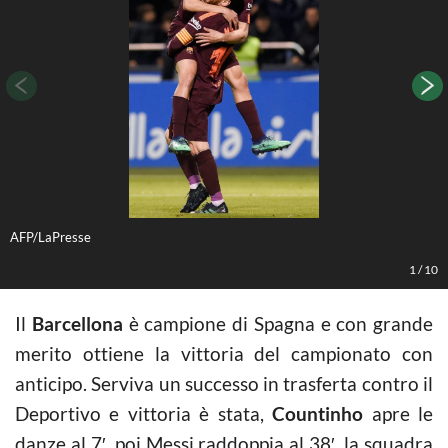
AFP/LaPresse
A
1
/
10
Il
Barcellona
è campione di Spagna e con grande
merito ottiene la vittoria del campionato con
anticipo. Serviva un successo in trasferta contro il
Deportivo e vittoria è stata,
Countinho
apre le
danze al 7′, poi Messi raddoppia al 38′, la squadra