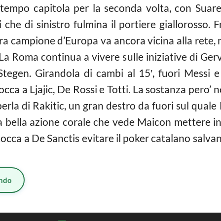
i tempo capitola per la seconda volta, con Suar
he di sinistro fulmina il portiere giallorosso. F
dra campione d’Europa va ancora vicina alla rete,
 Roma continua a vivere sulle iniziative di Gervinh
tegen. Girandola di cambi al 15′, fuori Messi e 
cca a Ljajic, De Rossi e Totti. La sostanza pero’ 
 perla di Rakitic, un gran destro da fuori sul quale
una bella azione corale che vede Maicon mettere 
occa a De Sanctis evitare il poker catalano salva
ndo