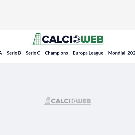
 A
Serie B
Serie C
Champions
Europa League
Mondiali 20