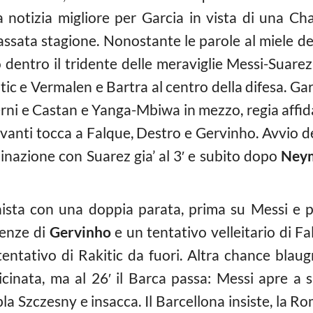
a notizia migliore per Garcia in vista di una 
assata stagione. Nonostante le parole al miele deg
o dentro il tridente delle meraviglie Messi-Sua
c e Vermalen e Bartra al centro della difesa. Garc
sterni e Castan e Yanga-Mbiwa in mezzo, regia affi
vanti tocca a Falque, Destro e Gervinho. Avvio d
inazione con Suarez gia’ al 3′ e subito dopo
Ney
ista con una doppia parata, prima su Messi e p
tenze di
Gervinho
e un tentativo velleitario di Fa
l tentativo di Rakitic da fuori. Altra chance blau
cinata, ma al 26′ il Barca passa: Messi apre a s
Szczesny e insacca. Il Barcellona insiste, la Rom