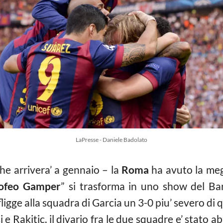
LaPresse - Daniele Badolato
he arrivera’ a gennaio – la
Roma
ha avuto la megl
ofeo Gamper
” si trasforma in uno show del Bar
nfligge alla squadra di Garcia un 3-0 piu’ severo di 
 e Rakitic, il divario fra le due squadre e’ stato ab