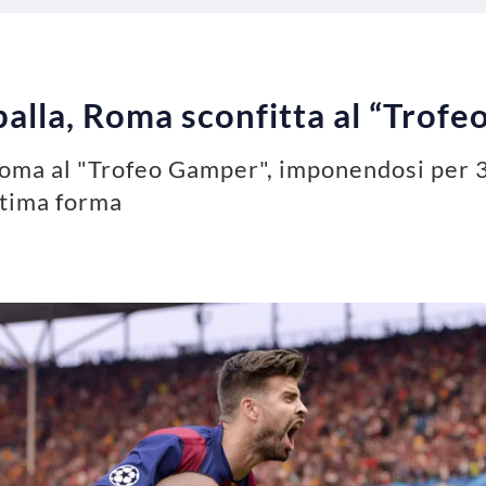
 palla, Roma sconfitta al “Trof
Roma al "Trofeo Gamper", imponendosi per 3-
ttima forma