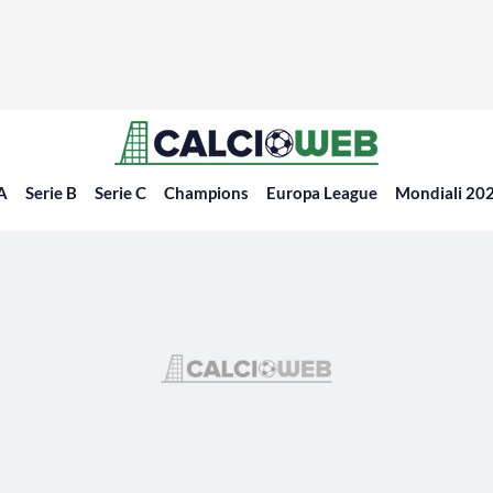
 A
Serie B
Serie C
Champions
Europa League
Mondiali 20