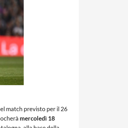
 del match previsto per il 26
giocherà
mercoledì 18
atalogna, alla base della