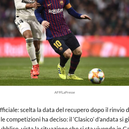
AFP/LaPresse
ufficiale: scelta la data del recupero dopo il rinvio
e competizioni ha deciso: il ‘Clasico’ d’andata si 
ubblico, vista la situazione che si sta vivendo in C