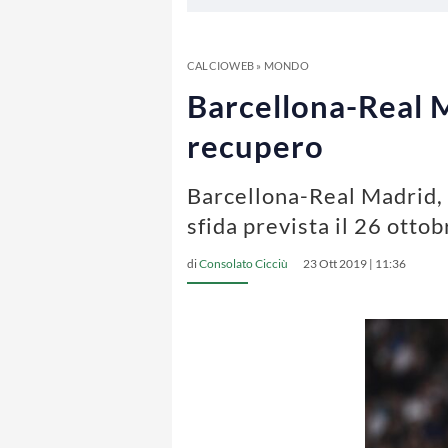
CALCIOWEB
»
MONDO
Barcellona-Real Ma
recupero
Barcellona-Real Madrid, s
sfida prevista il 26 ottob
di
Consolato Cicciù
23 Ott 2019 | 11:36