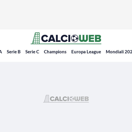
 A
Serie B
Serie C
Champions
Europa League
Mondiali 20