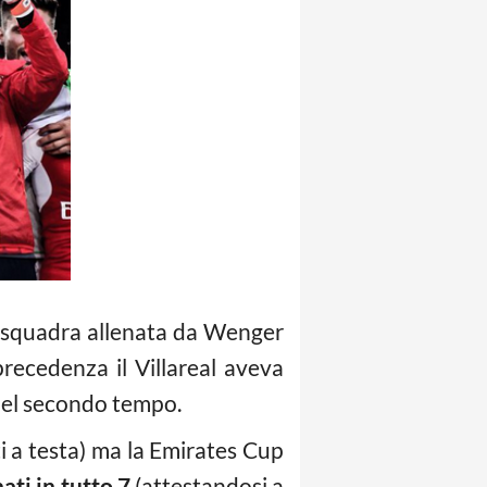
a squadra allenata da Wenger
 precedenza il Villareal aveva
′ del secondo tempo.
ti a testa) ma la Emirates Cup
ati in tutto 7
(attestandosi a