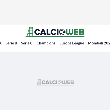
 A
Serie B
Serie C
Champions
Europa League
Mondiali 20