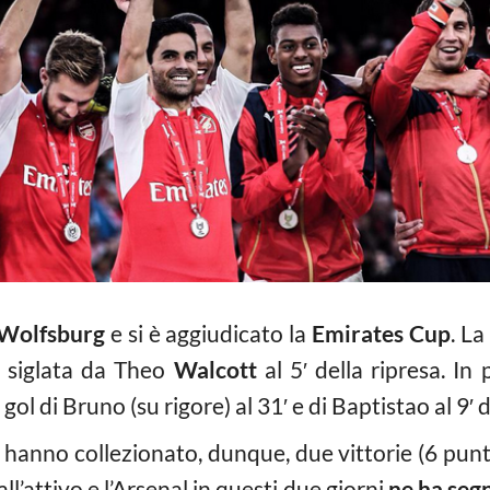
Wolfsburg
e si è aggiudicato la
Emirates Cup
. L
te siglata da Theo
Walcott
al 5′ della ripresa. In
i gol di Bruno (su rigore) al 31′ e di Baptistao al 9
oli hanno collezionato, dunque, due vittorie (6 pun
l’attivo e l’Arsenal in questi due giorni
ne ha segn