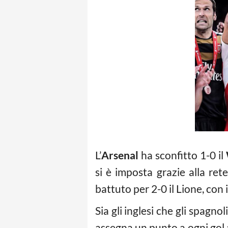
L’
Arsenal
ha sconfitto 1-0 il
si è imposta grazie alla re
battuto per 2-0 il Lione, con 
Sia gli inglesi che gli spagn
assegna un punto a ogni gol al