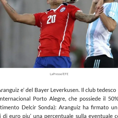
LaPresse/EFE
 Aranguiz e’ del Bayer Leverkusen. Il club tedesco
Internacional Porto Alegre, che possiede il 50% d
stimento Delcir Sonda): Aranguiz ha firmato un 
i di euro piu’ una percentuale sulla eventuale c