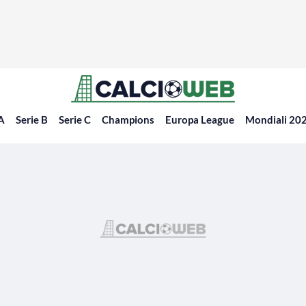
 A
Serie B
Serie C
Champions
Europa League
Mondiali 20