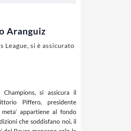
no Aranguiz
s League, si è assicurato
 Champions, si assicura il
torio Piffero, presidente
ra meta’ appartiene al fondo
izioni che soddisfano noi, il
e’ del Bayer, mancano solo le