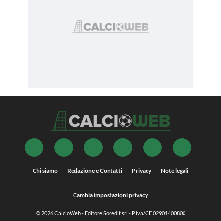
Chi siamo
Redazione e Contatti
Privacy
Note legali
Cambia impostazioni privacy
© 2026
CalcioWeb
- Editore Socedit srl - P.iva/CF 02901400800