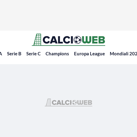
 A
Serie B
Serie C
Champions
Europa League
Mondiali 20