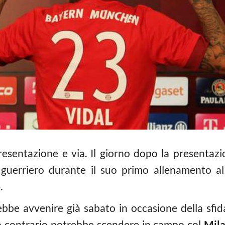
presentazione e via. Il giorno dopo la presentazio
 guerriero durante il suo primo allenamento al 
o
.
rebbe avvenire già sabato in occasione della sfid
o contrario potrebbe scendere in campo col
Mil