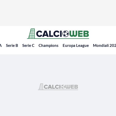
 A
Serie B
Serie C
Champions
Europa League
Mondiali 20