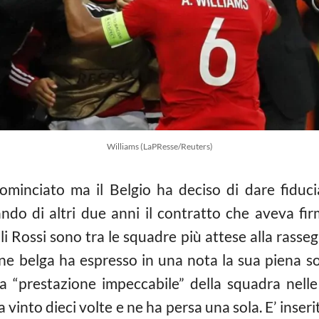
Williams (LaPResse/Reuters)
ominciato ma il Belgio ha deciso di dare fiduci
do di altri due anni il contratto che aveva fi
li Rossi sono tra le squadre più attese alla rasse
ione belga ha espresso in una nota la sua piena so
a “prestazione impeccabile” della squadra nelle q
ha vinto dieci volte e ne ha persa una sola. E’ ins