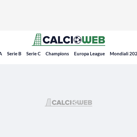
 A
Serie B
Serie C
Champions
Europa League
Mondiali 20