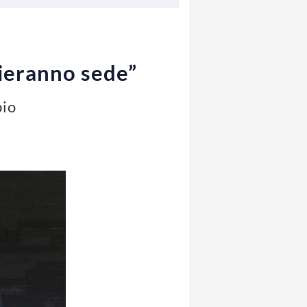
bieranno sede”
bio