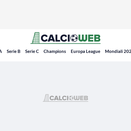
 A
Serie B
Serie C
Champions
Europa League
Mondiali 20