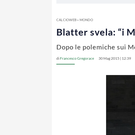
CALCIOWEB
»
MONDO
Blatter svela: “i
Dopo le polemiche sui Mo
di
Francesco Gregorace
30 Mag 2015 | 12:39