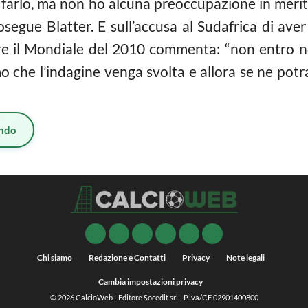
i farlo, ma non ho alcuna preoccupazione in merit
osegue Blatter. E sull’accusa al Sudafrica di av
ere il Mondiale del 2010 commenta: “non entro nel
o che l’indagine venga svolta e allora se ne potra
ndo
Chi siamo
Redazione e Contatti
Privacy
Note legali
Cambia impostazioni privacy
© 2026
CalcioWeb
- Editore Socedit srl - P.iva/CF 02901400800