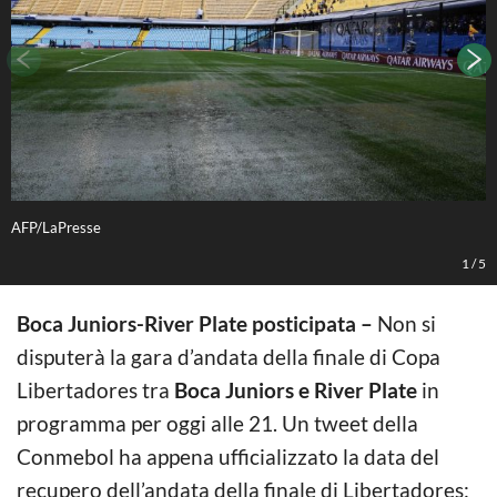
AFP/LaPresse
A
1
/
5
Boca Juniors-River Plate posticipata –
Non si
disputerà la gara d’andata della finale di Copa
Libertadores tra
Boca Juniors e River Plate
in
programma per oggi alle 21. Un tweet della
Conmebol ha appena ufficializzato la data del
recupero dell’andata della finale di Libertadores: