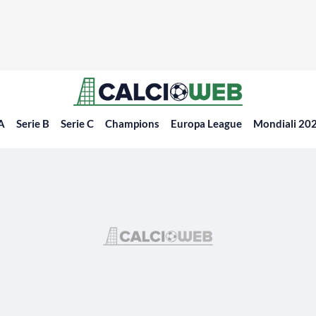
 A
Serie B
Serie C
Champions
Europa League
Mondiali 20