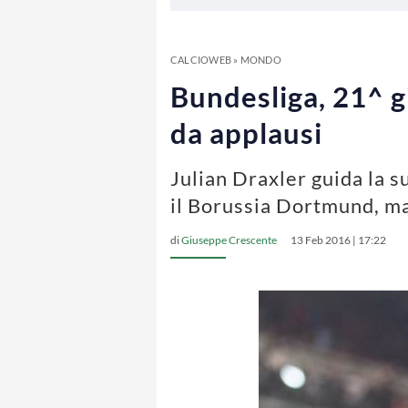
CALCIOWEB
»
MONDO
Bundesliga, 21^ g
da applausi
Julian Draxler guida la s
il Borussia Dortmund, mal
di
Giuseppe Crescente
13 Feb 2016 | 17:22