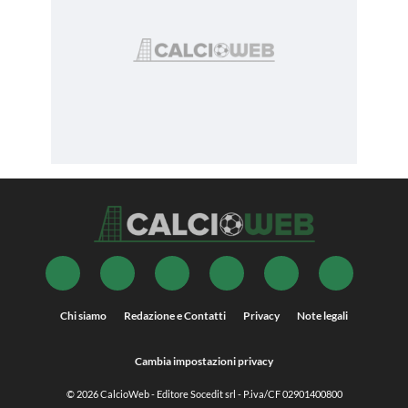
Chi siamo
Redazione e Contatti
Privacy
Note legali
Cambia impostazioni privacy
© 2026
CalcioWeb
- Editore Socedit srl - P.iva/CF 02901400800