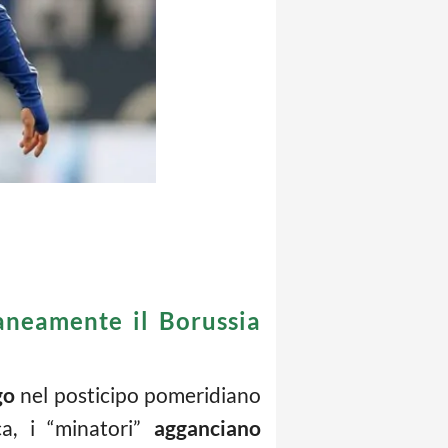
aneamente il Borussia
go
nel posticipo pomeridiano
ca, i “minatori”
agganciano