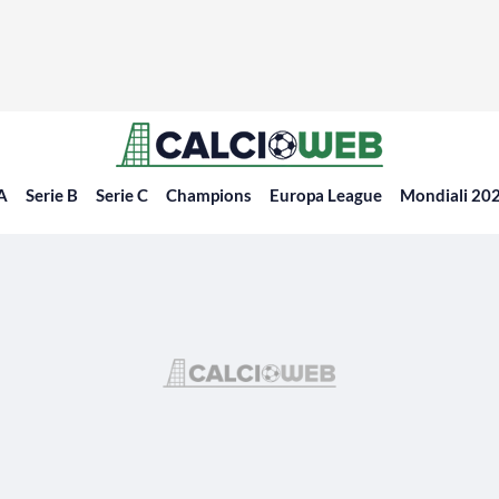
 A
Serie B
Serie C
Champions
Europa League
Mondiali 20