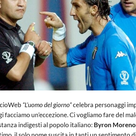
alcioWeb
“L’uomo del giorno”
celebra personaggi imp
gi facciamo un’eccezione. Ci vogliamo fare del mal
anza indigesti al popolo italiano:
Byron Moreno
imo, il solo nome suscita in tanti un sentimento di