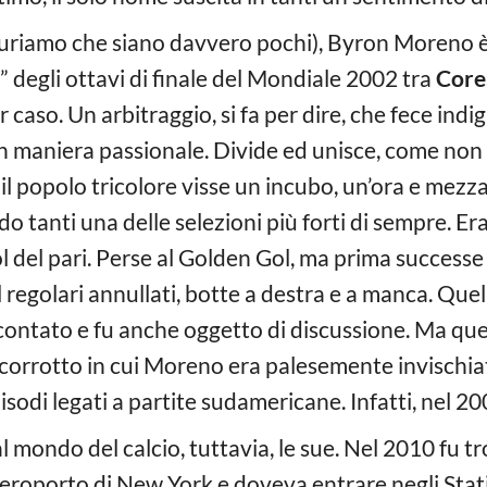
giuriamo che siano davvero pochi), Byron Moreno 
a” degli ottavi di finale del Mondiale 2002 tra
Corea
 caso. Un arbitraggio, si fa per dire, che fece indig
o in maniera passionale. Divide ed unisce, come no
l popolo tricolore visse un incubo, un’ora e mezza 
 tanti una delle selezioni più forti di sempre. Era
gol del pari. Perse al Golden Gol, ma prima successe
ol regolari annullati, botte a destra e a manca. Quel
 scontato e fu anche oggetto di discussione. Ma que
 corrotto in cui Moreno era palesemente invischi
sodi legati a partite sudamericane. Infatti, nel 20
 mondo del calcio, tuttavia, le sue. Nel 2010 fu tro
’aeroporto di New York e doveva entrare negli Sta