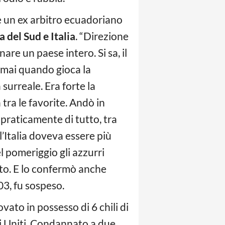
è un ex arbitro ecuadoriano
 del Sud e Italia
. “Direzione
nare un paese intero. Si sa, il
n mai quando gioca la
surreale. Era forte la
 tra le favorite. Andò in
 praticamente di tutto, tra
l’Italia doveva essere più
l pomeriggio gli azzurri
ato. E lo confermò anche
03, fu sospeso.
vato in possesso di 6 chili di
ti Uniti. Condannato a due