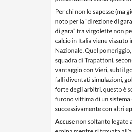
Per chi non lo sapesse (ma 
noto per la “direzione di gar
di gara” tra virgolette non per
calcio in Italia viene vissut
Nazionale. Quel pomeriggio, i
squadra di Trapattoni, secondo
vantaggio con Vieri, subì il 
falli diventati simulazioni, g
forte degli arbitri, questo è
furono vittima di un sistema
successivamente con altri epi
Accuse
non soltanto legate al
eroina mentre si trovata all