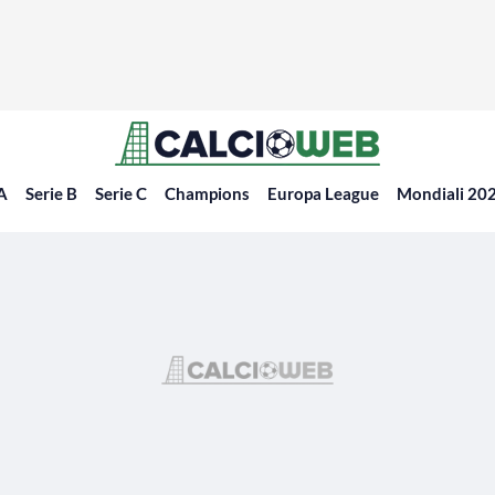
 A
Serie B
Serie C
Champions
Europa League
Mondiali 20