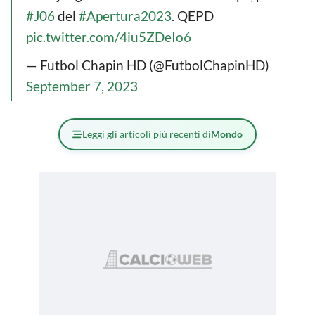
#J06
del
#Apertura2023
. QEPD
pic.twitter.com/4iu5ZDeIo6
— Futbol Chapin HD (@FutbolChapinHD)
September 7, 2023
Leggi gli articoli più recenti di
Mondo