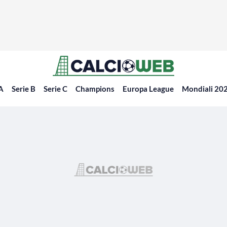
 A
Serie B
Serie C
Champions
Europa League
Mondiali 20