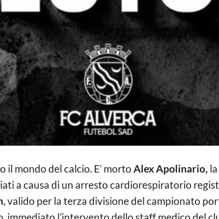
o il mondo del calcio. E’ morto
Alex Apolinario,
la
niziati a causa di un arresto cardiorespiratorio regi
m
, valido per la terza divisione del campionato por
immediato l’intervento dello staff medico del club 