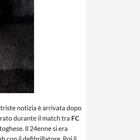
 triste notizia è arrivata dopo
strato durante il match tra
FC
toghese. Il 24enne si era
con il defibrillatore. Poi il