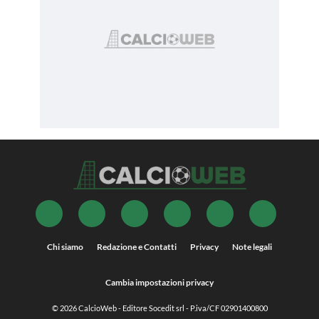
Chi siamo
Redazione e Contatti
Privacy
Note legali
Cambia impostazioni privacy
© 2026
CalcioWeb
- Editore Socedit srl - P.iva/CF 02901400800