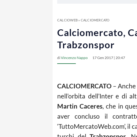
CALCIOWEB
»
CALCIOMERCATO
Calciomercato, Ca
Trabzonspor
di
Vincenzo Nappo
17 Gen 2017 | 20:47
CALCIOMERCATO
– Anche n
nell’orbita dell’Inter e di a
Martin Caceres
, che in qu
aver concluso il contrat
‘TuttoMercatoWeb.com’, il cal
turchi del
Trabzonspor
. N