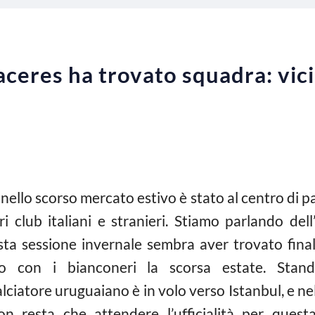
ceres ha trovato squadra: vicin
ello scorso mercato estivo è stato al centro di p
ltri club italiani e stranieri. Stiamo parlando de
esta sessione invernale sembra aver trovato fin
to con i bianconeri la scorsa estate. Sta
ciatore uruguaiano è in volo verso Istanbul, e ne
on resta che attendere l’ufficialità per ques