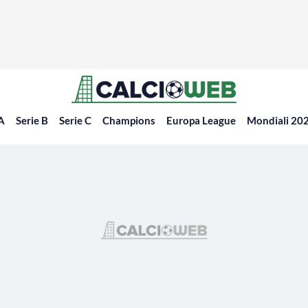
 A
Serie B
Serie C
Champions
Europa League
Mondiali 20