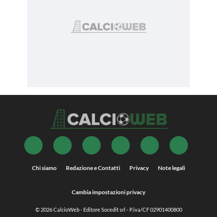
Chi siamo
Redazione e Contatti
Privacy
Note legali
Cambia impostazioni privacy
© 2026
CalcioWeb
- Editore Socedit srl - P.iva/CF 02901400800