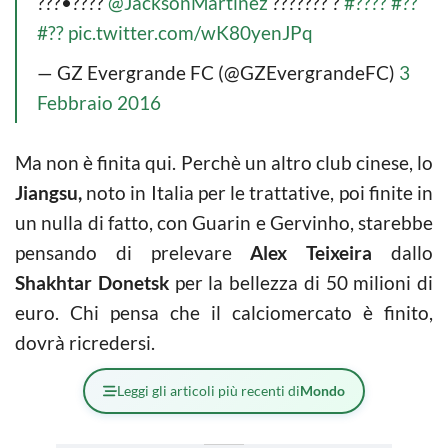
???•????
@JacksonMartinez
??????? ?
#????
#??
#??
pic.twitter.com/wK80yenJPq
— GZ Evergrande FC (@GZEvergrandeFC)
3
Febbraio 2016
Ma non è finita qui. Perchè un altro club cinese, lo
Jiangsu,
noto in Italia per le trattative, poi finite in
un nulla di fatto, con Guarin e Gervinho, starebbe
pensando di prelevare
Alex Teixeira
dallo
Shakhtar Donetsk
per la bellezza di 50 milioni di
euro. Chi pensa che il calciomercato è finito,
dovrà ricredersi.
Leggi gli articoli più recenti di
Mondo