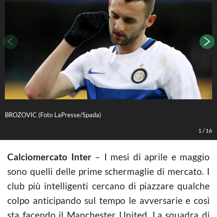
BROZOVIC (Foto LaPresse/Spada)
L
1
/
16
Calciomercato Inter
– I mesi di aprile e maggio
sono quelli delle prime schermaglie di mercato. I
club più intelligenti cercano di piazzare qualche
colpo anticipando sul tempo le avversarie e così
sta facendo il Manchester United. La squadra di