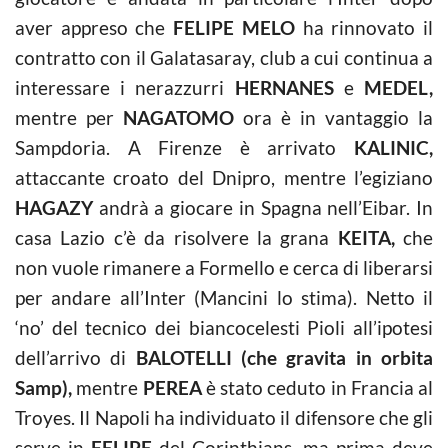
aver appreso che
FELIPE MELO
ha rinnovato il
contratto con il Galatasaray, club a cui continua a
interessare i nerazzurri
HERNANES
e
MEDEL,
mentre per
NAGATOMO
ora è in vantaggio la
Sampdoria. A Firenze è arrivato
KALINIC,
attaccante croato del Dnipro, mentre l’egiziano
HAGAZY
andrà a giocare in Spagna nell’Eibar. In
casa Lazio c’è da risolvere la grana
KEITA,
che
non vuole rimanere a Formello e cerca di liberarsi
per andare all’Inter (Mancini lo stima). Netto il
‘no’ del tecnico dei biancocelesti Pioli all’ipotesi
dell’arrivo di
BALOTELLI (che gravita in orbita
Samp),
mentre
PEREA
è stato ceduto in Francia al
Troyes. Il Napoli ha individuato il difensore che gli
serve in
FELIPE
del Corinthians, ma prima deve