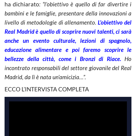
ha dichiarato
: “l’obiettivo è quello di far divertire i
bambini e le famiglie, presentare della innovazioni a
livello di metodologie di allenamento.
L’obiettivo del
Real Madrid è quello di scoprire nuovi talenti, ci sarà
anche un evento culturale, lezioni di spagnolo,
educazione alimentare e poi faremo scoprire le
bellezze della città, come i Bronzi di Riace.
Ho
incontrato responsabili del settore giovanile del Real
Madrid, da lì è nata un’amicizia…”.
ECCO L’INTERVISTA COMPLETA