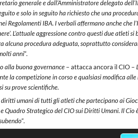
retario generale e dall’Amministratore delegato dell’IB
seguito e solo in seguito ha richiesto che una procedura
sa nei Regolamenti IBA. I verbali affermano anche che l
nere’. L’attuale aggressione contro questi due atleti s
nza alcuna procedura adeguata, soprattutto consideran
molti anni
“.
rio alla buona governance
– attacca ancora il CIO –
e la competizione in corso e qualsiasi modifica alle 
 su prove scientifiche.
 diritti umani di tutti gli atleti che partecipano ai Gi
e Quadro Strategico del CIO sui Diritti Umani. Il Cio è
 subendo
“.