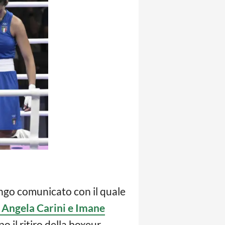
 lungo comunicato con il quale
 Angela Carini e Imane
po il ritiro della boxeur