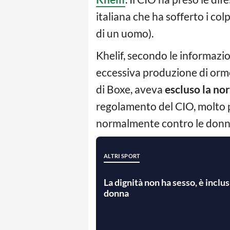
italiana che ha sofferto i colp
di un uomo).
Khelif, secondo le informazio
eccessiva produzione di ormon
di Boxe, aveva
escluso la no
regolamento del CIO, molto p
normalmente contro le donn
ALTRI SPORT
La dignità non ha sesso, è incl
donna