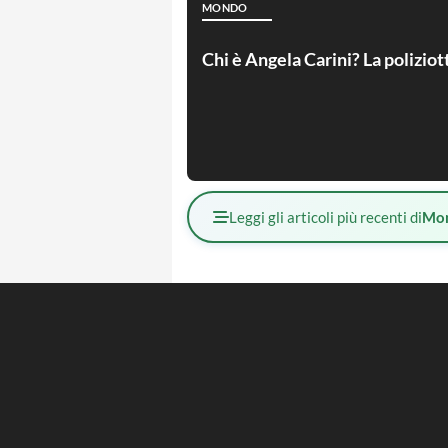
MONDO
Chi è Angela Carini? La poliziot
Leggi gli articoli più recenti di
Mo