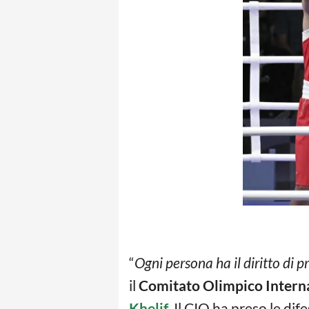
“
Ogni persona ha il diritto di 
il
Comitato Olimpico Intern
Khelif
. Il CIO ha preso le dif