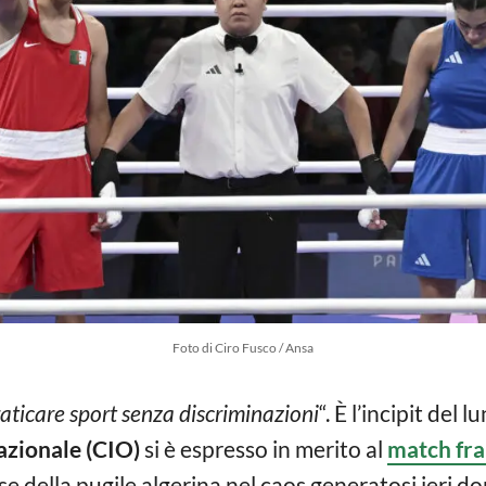
Foto di Ciro Fusco / Ansa
praticare sport senza discriminazioni
“. È l’incipit del
azionale (CIO)
si è espresso in merito al
match fra
ese della pugile algerina nel caos generatosi ieri do