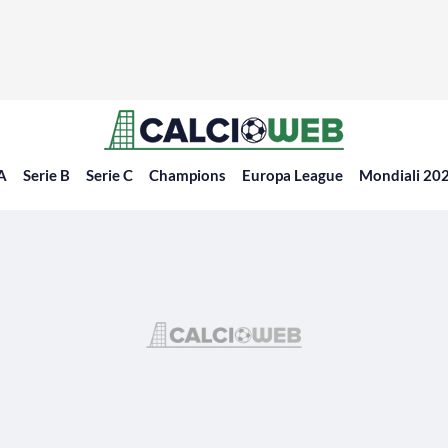
 A
Serie B
Serie C
Champions
Europa League
Mondiali 20