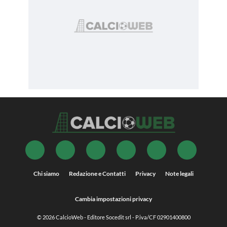
Chi siamo
Redazione e Contatti
Privacy
Note legali
Cambia impostazioni privacy
© 2026
CalcioWeb
- Editore Socedit srl - P.iva/CF 02901400800