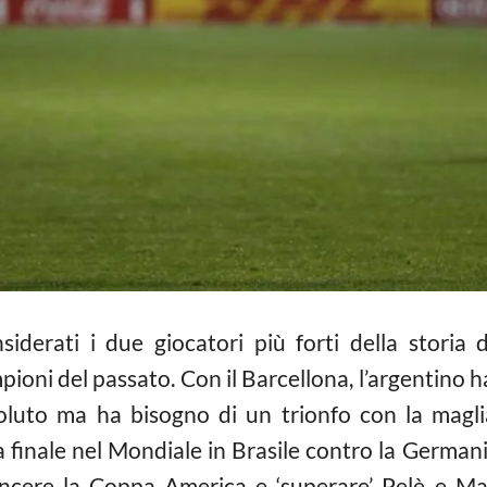
derati i due giocatori più forti della storia 
pioni del passato. Con il Barcellona, l’argentino 
luto ma ha bisogno di un trionfo con la maglia
la finale nel Mondiale in Brasile contro la Germa
 vincere la Coppa America e ‘superare’ Pelè e 