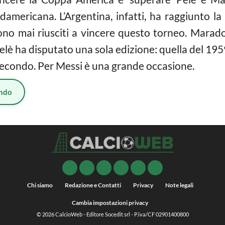
americana. L’Argentina, infatti, ha raggiunto la f
no mai riusciti a vincere questo torneo. Marado
Pelè ha disputato una sola edizione: quella del 1
 secondo. Per Messi è una grande occasione.
ndo
Chi siamo
Redazione e Contatti
Privacy
Note legali
Cambia impostazioni privacy
© 2026
CalcioWeb
- Editore Socedit srl - P.iva/CF 02901400800