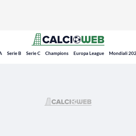
 A
Serie B
Serie C
Champions
Europa League
Mondiali 20