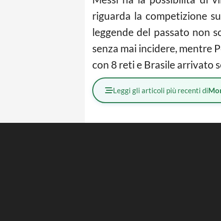
riguarda la competizione sud
leggende del passato non so
senza mai incidere, mentre 
con 8 reti e Brasile arrivato
Leggi gli articoli più recenti di
Mo