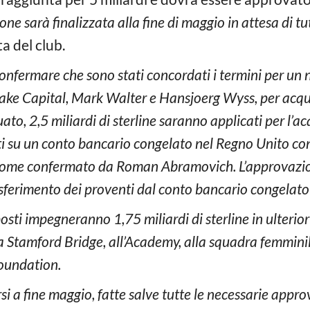
one sarà finalizzata alla fine di maggio in attesa di tu
a del club.
confermare che sono stati concordati i termini per un 
ake Capital, Mark Walter e Hansjoerg Wyss, per acquis
ato, 2,5 miliardi di sterline saranno applicati per l’ac
i su un conto bancario congelato nel Regno Unito con 
come confermato da Roman Abramovich. L’approvazio
rasferimento dei proventi dal conto bancario congelato
posti impegneranno 1,75 miliardi di sterline in ulterior
 a Stamford Bridge, all’Academy, alla squadra femmin
Foundation.
i a fine maggio, fatte salve tutte le necessarie appr