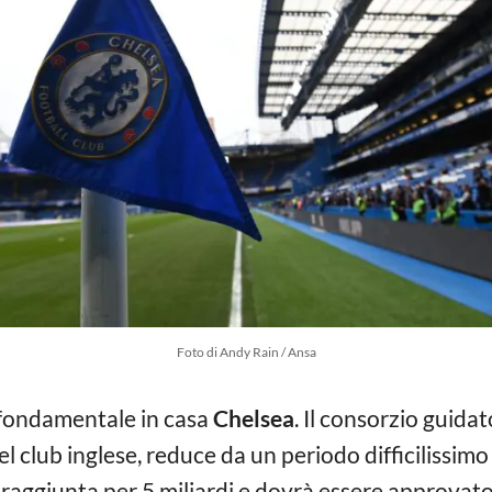
Foto di Andy Rain / Ansa
 fondamentale in casa
Chelsea
. Il consorzio guid
el club inglese, reduce da un periodo difficilissimo
ta raggiunta per 5 miliardi e dovrà essere approvat