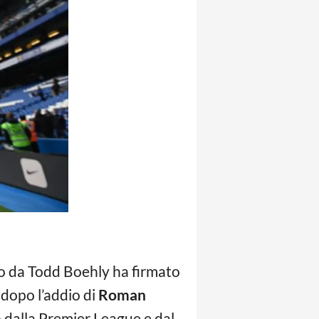
ato da Todd Boehly ha firmato
 dopo l’addio di
Roman
o dalla Premier League e dal