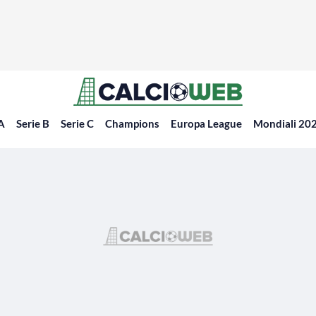
 A
Serie B
Serie C
Champions
Europa League
Mondiali 20