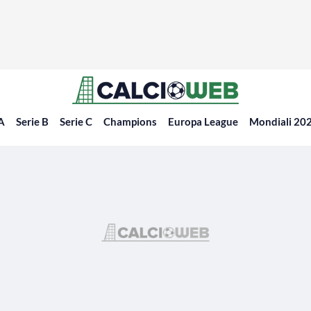
 A
Serie B
Serie C
Champions
Europa League
Mondiali 20