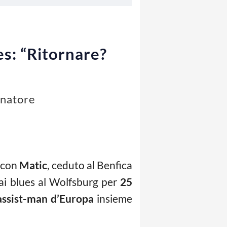
s: “Ritornare?
enatore
 con
Matic
, ceduto al Benfica
 dai blues al Wolfsburg per
25
assist-man d’Europa
insieme