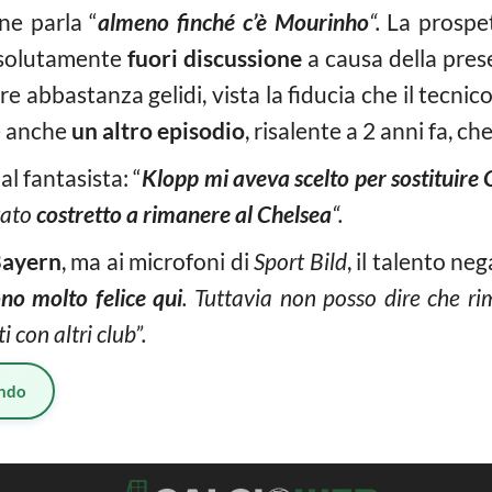
ne parla “
almeno finché c’è Mourinho
“.
La prospet
ssolutamente
fuori discussione
a causa della prese
e abbastanza gelidi, vista la fiducia che il tecnic
è anche
un altro episodio
, risalente a 2 anni fa, ch
l fantasista: “
Klopp mi aveva scelto per sostituire
tato
costretto a rimanere al Chelsea
“.
ayern
, ma ai microfoni di
Sport Bild
, il talento ne
no molto felice qui
. Tuttavia non posso dire che r
con altri club”.
ndo