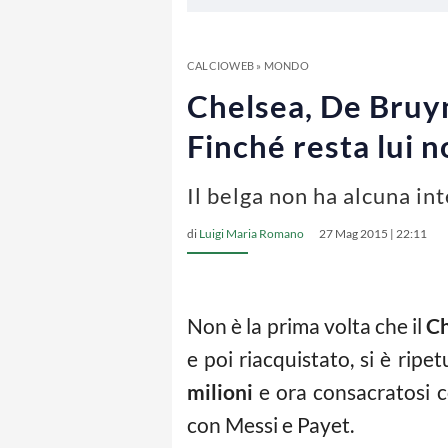
CALCIOWEB
»
MONDO
Chelsea, De Bruyn
Finché resta lui n
Il belga non ha alcuna in
di
Luigi Maria Romano
27 Mag 2015 | 22:11
Non è la prima volta che il
Ch
e poi riacquistato, si è ripe
milioni
e ora consacratosi co
con Messi e Payet.