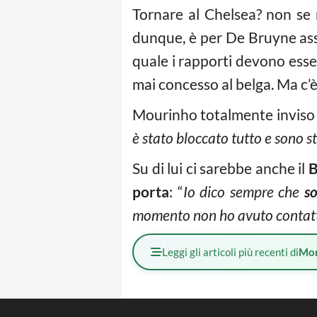
Tornare al Chelsea? non se 
dunque, è per De Bruyne a
quale i rapporti devono esser
mai concesso al belga. Ma c’
Mourinho totalmente inviso a
è stato bloccato tutto e sono s
Su di lui ci sarebbe anche il
B
porta
: “
I
o dico sempre che
so
momento non ho avuto contatti 
Leggi gli articoli più recenti di
Mo