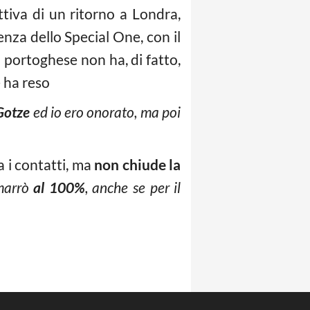
tiva di un ritorno a Londra,
nza dello Special One, con il
o portoghese non ha, di fatto,
e ha reso
 Gotze
ed io ero onorato, ma poi
ga i contatti, ma
non chiude la
imarrò
al 100%
,
anche se per il