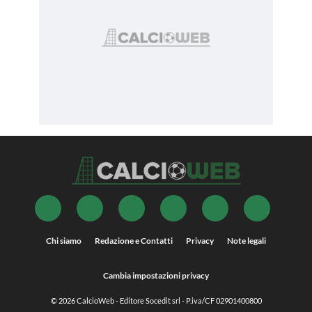
Chi siamo
Redazione e Contatti
Privacy
Note legali
Cambia impostazioni privacy
© 2026
CalcioWeb
- Editore Socedit srl - P.iva/CF 02901400800